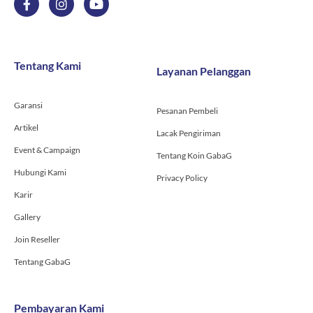
a
n
o
c
s
u
e
t
t
b
a
u
o
g
b
Tentang Kami
Layanan Pelanggan
o
r
e
k
a
-
m
Garansi
f
Pesanan Pembeli
Artikel
Lacak Pengiriman
Event & Campaign
Tentang Koin GabaG
Hubungi Kami
Privacy Policy
Karir
Gallery
Join Reseller
Tentang GabaG
Pembayaran Kami