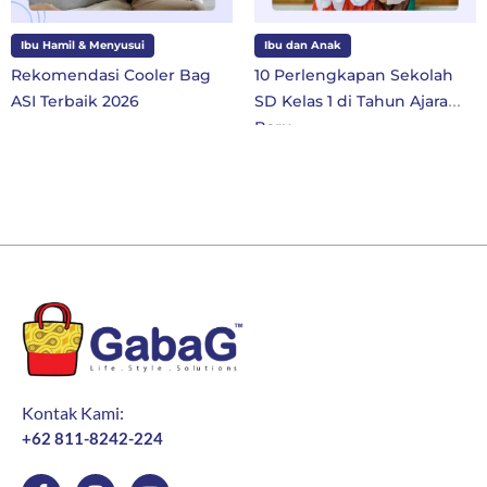
Ibu Hamil & Menyusui
Ibu dan Anak
Rekomendasi Cooler Bag
10 Perlengkapan Sekolah
ASI Terbaik 2026
SD Kelas 1 di Tahun Ajaran
Baru
Kontak Kami:
+62 811-8242-224
F
I
Y