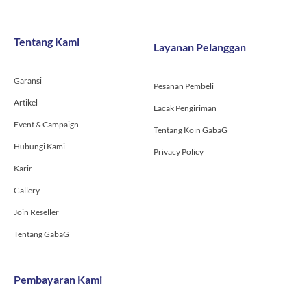
e
t
t
b
a
u
o
g
b
Tentang Kami
Layanan Pelanggan
o
r
e
k
a
-
m
Garansi
f
Pesanan Pembeli
Artikel
Lacak Pengiriman
Event & Campaign
Tentang Koin GabaG
Hubungi Kami
Privacy Policy
Karir
Gallery
Join Reseller
Tentang GabaG
Pembayaran Kami