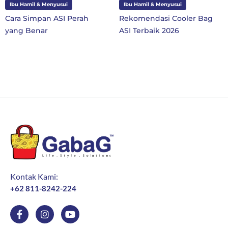
Ibu Hamil & Menyusui
Ibu dan Anak
Rekomendasi Cooler Bag
10 Perlengkapan Sekolah
ASI Terbaik 2026
SD Kelas 1 di Tahun Ajaran
Baru
Kontak Kami:
+62 811-8242-224
F
I
Y
a
n
o
c
s
u