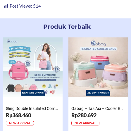
Post Views:
514
Produk Terbaik
Sling Double Insulated Compartment Cappucino Black, Creamy, Salem, Chocolate
Gabag – Tas Asi – Cooler Bag Sling Single Compartment Mint Grape Bubble
Rp368.460
Rp280.692
NEW ARRIVAL
NEW ARRIVAL