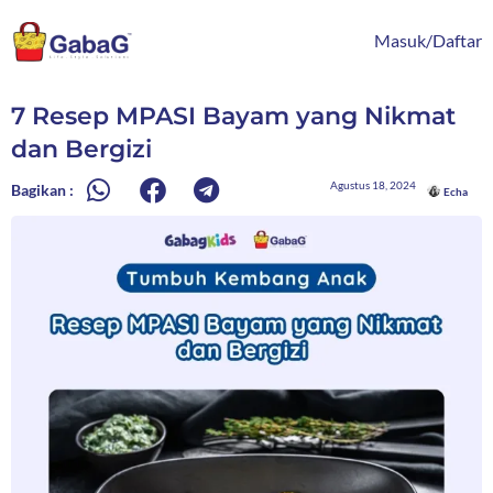
Lewati
content
ke
Masuk/Daftar
konten
7 Resep MPASI Bayam yang Nikmat
dan Bergizi
Agustus 18, 2024
Bagikan :
Echa