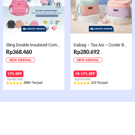
Sling Double Insulated Compartment Cappucino Black, Creamy, Salem, Chocolate
Gabag – Tas Asi – Cooler Bag Sling Single Compartment Mint Grape Bubble
Rp368.460
Rp280.692
NEW ARRIVAL
NEW ARRIVAL
17% OFF
19-17% OFF
Rp445.000
Rp339.000
2RB+ Terjual
215 Terjual










Rated
Rated
5
5
out
out
of
of
5
5