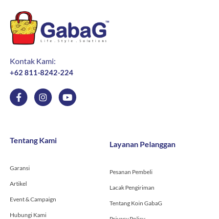
Kontak Kami:
+62 811-8242-224
F
I
Y
a
n
o
c
s
u
e
t
t
b
a
u
o
g
b
Tentang Kami
Layanan Pelanggan
o
r
e
k
a
-
m
Garansi
f
Pesanan Pembeli
Artikel
Lacak Pengiriman
Event & Campaign
Tentang Koin GabaG
Hubungi Kami
Privacy Policy