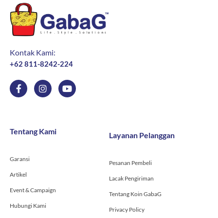
Kontak Kami:
+62 811-8242-224
F
I
Y
a
n
o
c
s
u
e
t
t
b
a
u
o
g
b
Tentang Kami
Layanan Pelanggan
o
r
e
k
a
-
m
Garansi
f
Pesanan Pembeli
Artikel
Lacak Pengiriman
Event & Campaign
Tentang Koin GabaG
Hubungi Kami
Privacy Policy