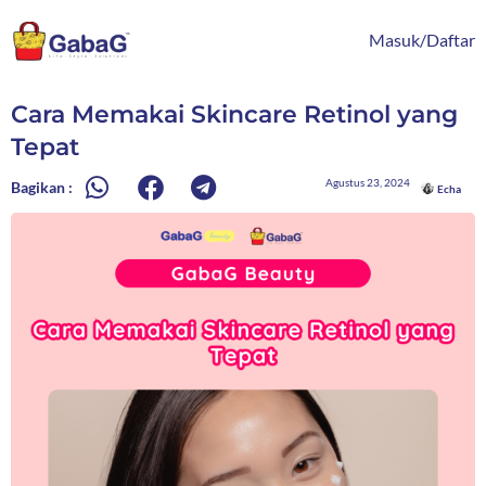
Lewati
content
ke
Masuk/Daftar
konten
Cara Memakai Skincare Retinol yang
Tepat
Agustus 23, 2024
Bagikan :
Echa