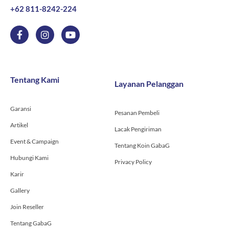
+62 811-8242-224
F
I
Y
a
n
o
c
s
u
e
t
t
b
a
u
o
g
b
Tentang Kami
Layanan Pelanggan
o
r
e
k
a
-
m
Garansi
f
Pesanan Pembeli
Artikel
Lacak Pengiriman
Event & Campaign
Tentang Koin GabaG
Hubungi Kami
Privacy Policy
Karir
Gallery
Join Reseller
Tentang GabaG