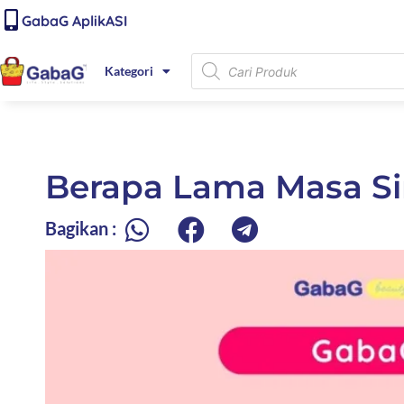
Lewati
content
GabaG AplikASI
ke
konten
Products
Kategori
search
Berapa Lama Masa S
Bagikan :