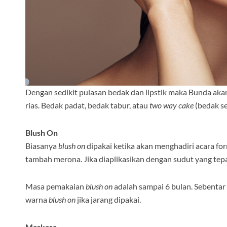
Dengan sedikit pulasan bedak dan lipstik maka Bunda akan te
rias. Bedak padat, bedak tabur, atau
two way cake
(bedak s
Blush On
Biasanya
blush on
dipakai ketika akan menghadiri acara f
tambah merona. Jika diaplikasikan dengan sudut yang te
Masa pemakaian
blush on
adalah sampai 6 bulan. Sebentar 
warna
blush on
jika jarang dipakai.
Maskara