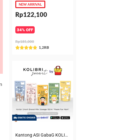
NEW ARRIVAL
Rp122,100
34% OFF
Rp185,000
Rated
1,2RB





5
out
of
5
n
Kantong ASI GabaG KOLIBRI KASIP 150 ml Poem for Mom