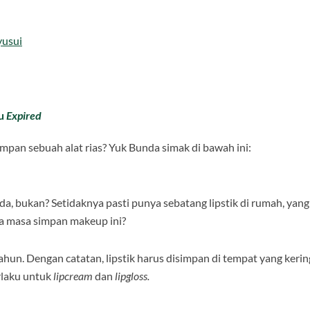
yusui
ru
Expired
an sebuah alat rias? Yuk Bunda simak di bawah ini:
nda, bukan? Setidaknya pasti punya sebatang lipstik di rumah, yang
ma masa simpan makeup ini?
hun. Dengan catatan, lipstik harus disimpan di tempat yang kerin
erlaku untuk
lipcream
dan
lipgloss.