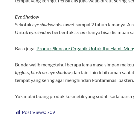
tempat yang kering). Pensil alis juga wajib diraut sering-
Eye Shadow
Sekotak
eye shadow
bisa awet sampai 2 tahun lamanya. Ak
Untuk
eye shadow
berbentuk
cream
hanya bisa disimpan sa
Baca juga:
Produk Skincare Organik Untuk Ibu Hamil Me
Bunda wajib mengetahui berapa lama masa simpan makeup se
lipgloss, blush on, eye shadow
, dan lain-lain lebih aman saa
tempat yang kering agar menghindari kontaminasi bakteri
Yuk mulai buang produk kosmetik yang sudah kadaluarsa y
Post Views:
709