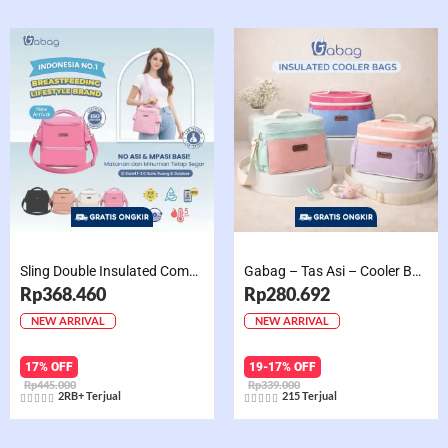
Sling Double Insulated Compartment Cappucino Black, Creamy, Salem, Chocolate
Gabag – Tas Asi – Cooler Bag Sling Single Compartment Mint Grape Bubble
Rp368.460
Rp280.692
NEW ARRIVAL
NEW ARRIVAL
17% OFF
19-17% OFF
Rp445.000
Rp339.000
2RB+ Terjual
215 Terjual










Rated
Rated
5
5