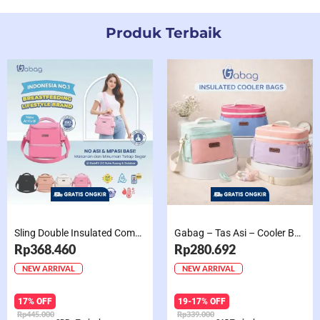
Produk Terbaik
Sling Double Insulated Compartment Cappucino Black, Creamy, Salem, Chocolate
Gabag – Tas Asi – Cooler Bag Sling Single Compartment Mint Grape Bubble
Rp368.460
Rp280.692
NEW ARRIVAL
NEW ARRIVAL
17% OFF
19-17% OFF
Rp445.000
Rp339.000