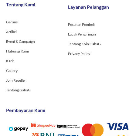
o
g
b
Tentang Kami
Layanan Pelanggan
o
r
e
k
a
-
m
Garansi
f
Pesanan Pembeli
Artikel
Lacak Pengiriman
Event & Campaign
Tentang Koin GabaG
Hubungi Kami
Privacy Policy
Karir
Gallery
Join Reseller
Tentang GabaG
Pembayaran Kami