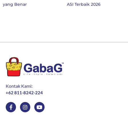
yang Benar
ASI Terbaik 2026
Kontak Kami:
+62 811-8242-224
F
I
Y
a
n
o
c
s
u
e
t
t
b
a
u