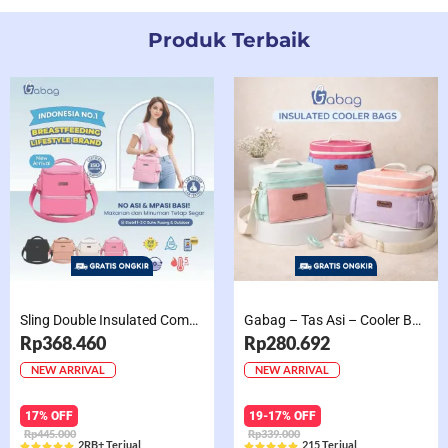
Produk Terbaik
Sling Double Insulated Compartment Cappucino Black, Creamy, Salem, Chocolate
Gabag – Tas Asi – Cooler Bag Sling Single Compartment Mint Grape Bubble
Rp368.460
Rp280.692
NEW ARRIVAL
NEW ARRIVAL
17% OFF
19-17% OFF
Rp445.000
Rp339.000
2RB+ Terjual
215 Terjual









