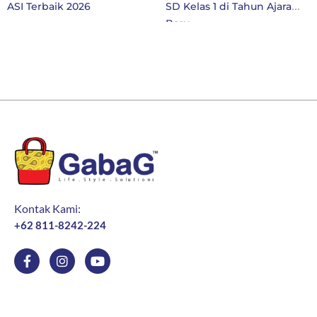
ASI Terbaik 2026
SD Kelas 1 di Tahun Ajaran
Baru
Kontak Kami:
+62 811-8242-224
F
I
Y
a
n
o
c
s
u
e
t
t
b
a
u