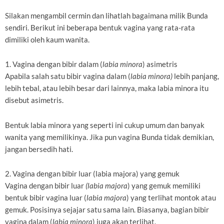
Silakan mengambil cermin dan lihatlah bagaimana milik Bunda
sendiri. Berikut ini beberapa bentuk vagina yang rata-rata
dimiliki oleh kaum wanita.
1. Vagina dengan bibir dalam (
labia minora
) asimetris
Apabila salah satu bibir vagina dalam (
labia minora)
lebih panjang,
lebih tebal, atau lebih besar dari lainnya, maka labia minora itu
disebut asimetris.
Bentuk labia minora yang seperti ini cukup umum dan banyak
wanita yang memilikinya. Jika pun vagina Bunda tidak demikian,
jangan bersedih hati.
2. Vagina dengan bibir luar (labia majora) yang gemuk
Vagina dengan bibir luar
(labia majora
) yang gemuk memiliki
bentuk bibir vagina luar (
labia majora
) yang terlihat montok atau
gemuk. Posisinya sejajar satu sama lain. Biasanya, bagian bibir
vagina dalam (
labia minora
) juga akan terlihat.