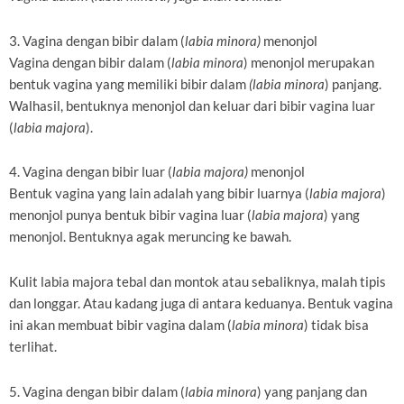
3. Vagina dengan bibir dalam (
labia minora)
menonjol
Vagina dengan bibir dalam (
labia minora
) menonjol merupakan
bentuk vagina yang memiliki bibir dalam
(labia minora
) panjang.
Walhasil, bentuknya menonjol dan keluar dari bibir vagina luar
(
labia majora
).
4. Vagina dengan bibir luar (
labia majora)
menonjol
Bentuk vagina yang lain adalah yang bibir luarnya (
labia majora
)
menonjol punya bentuk bibir vagina luar (
labia majora
) yang
menonjol. Bentuknya agak meruncing ke bawah.
Kulit labia majora tebal dan montok atau sebaliknya, malah tipis
dan longgar. Atau kadang juga di antara keduanya. Bentuk vagina
ini akan membuat bibir vagina dalam (
labia minora
) tidak bisa
terlihat.
5. Vagina dengan bibir dalam (
labia minora
) yang panjang dan