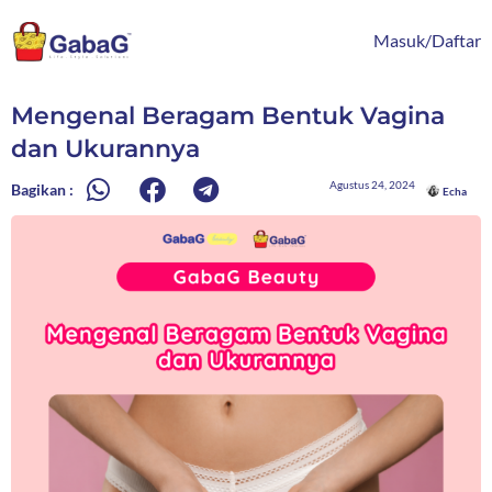
Lewati
content
ke
Masuk/Daftar
konten
Mengenal Beragam Bentuk Vagina
dan Ukurannya
Agustus 24, 2024
Bagikan :
Echa