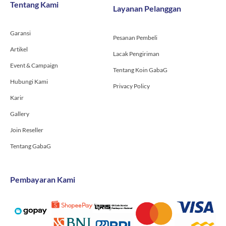
o
g
b
Tentang Kami
Layanan Pelanggan
o
r
e
k
a
-
m
Garansi
f
Pesanan Pembeli
Artikel
Lacak Pengiriman
Event & Campaign
Tentang Koin GabaG
Hubungi Kami
Privacy Policy
Karir
Gallery
Join Reseller
Tentang GabaG
Pembayaran Kami