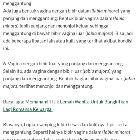
menggantung
Ada juga bentuk vagina dengan bibir dalam
(labia minora
) yang
panjang dan menggantung. Bentuk bibir vagina dalam (
labia
minora
) lebih panjang dan menonjol keluar sehingga
menggantung di bawah bibir vagina luar (
labia majora
). Bisa jadi
ada beberapa lipatan lain atau kulit yang terlihat akibat kondisi
ini.
6. Vagina dengan bibir luar yang panjang dan menggantung
Selain itu, ada vagina dengan bibir luar (
labia majora
) yang
panjang dan menggantung. Bentuk bagian bibir vagina luar (
labia
majora)
terlihat menonjol dan menggantung.
Baca juga:
Memahami Titik Lemah Wanita Untuk Bangkitkan
Lagi Romansa Keluarga
Biasanya, bagian samping lebih besar dan kulitnya tipis serta
menggantung. Seperti halnya bibir vagina dalam (
labia minora
)
yang menggantung, bibir vagina luar (
labia majora
) yang