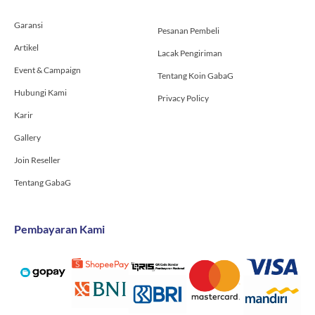
k
a
-
m
Garansi
f
Pesanan Pembeli
Artikel
Lacak Pengiriman
Event & Campaign
Tentang Koin GabaG
Hubungi Kami
Privacy Policy
Karir
Gallery
Join Reseller
Tentang GabaG
Pembayaran Kami