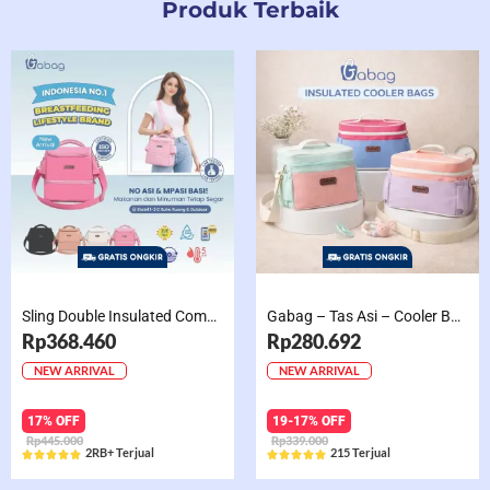
Produk Terbaik
Sling Double Insulated Compartment Cappucino Black, Creamy, Salem, Chocolate
Gabag – Tas Asi – Cooler Bag Sling Single Compartment Mint Grape Bubble
Rp368.460
Rp280.692
NEW ARRIVAL
NEW ARRIVAL
17% OFF
19-17% OFF
Rp445.000
Rp339.000
2RB+ Terjual
215 Terjual










Rated
Rated
5
5