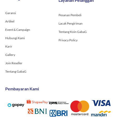
Layanan Pelanggan
o
r
e
k
a
-
m
Garansi
f
Pesanan Pembeli
Artikel
Lacak Pengiriman
Event & Campaign
Tentang Koin GabaG
Hubungi Kami
Privacy Policy
Karir
Gallery
Join Reseller
Tentang GabaG
Pembayaran Kami