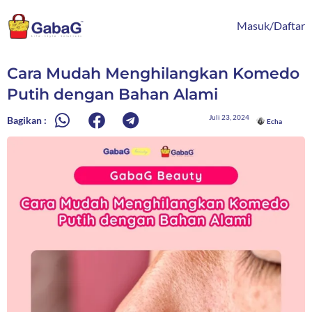
Lewati
content
ke
Masuk/Daftar
konten
Cara Mudah Menghilangkan Komedo
Putih dengan Bahan Alami
Juli 23, 2024
Bagikan :
Echa