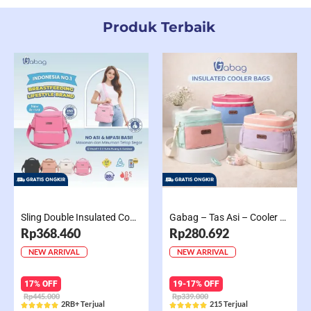
Produk Terbaik
Sling Double Insulated Compartment Cappucino Black, Creamy, Salem, Chocolate
Gabag – Tas Asi – Cooler Bag Sling Single Compartment Mint Grape Bubble
Rp368.460
Rp280.692
NEW ARRIVAL
NEW ARRIVAL
17% OFF
19-17% OFF
Rp445.000
Rp339.000
2RB+ Terjual
215 Terjual










Rated
Rated