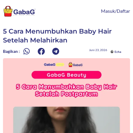
Lewati
content
ke
Masuk/Daftar
konten
5 Cara Menumbuhkan Baby Hair
Setelah Melahirkan
Juni 23, 2026
Bagikan :
Echa