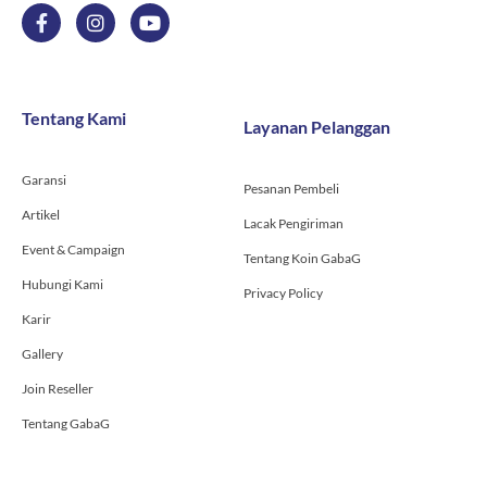
F
I
Y
a
n
o
c
s
u
e
t
t
b
a
u
o
g
b
Tentang Kami
Layanan Pelanggan
o
r
e
k
a
-
m
Garansi
f
Pesanan Pembeli
Artikel
Lacak Pengiriman
Event & Campaign
Tentang Koin GabaG
Hubungi Kami
Privacy Policy
Karir
Gallery
Join Reseller
Tentang GabaG