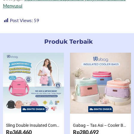
Menyusui
Post Views:
59
Produk Terbaik
Sling Double Insulated Compartment Cappucino Black, Creamy, Salem, Chocolate
Gabag – Tas Asi – Cooler Bag Sling Single Compartment Mint Grape Bubble
Rp368.460
Rp280.692