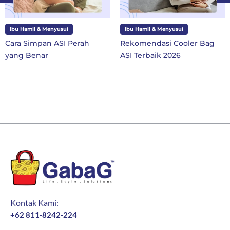
l & Menyusui
Ibu Hamil & Menyusui
Ibu dan
mpan ASI Perah
Rekomendasi Cooler Bag
10 Perl
enar
ASI Terbaik 2026
SD Kela
Baru
Kontak Kami:
+62 811-8242-224