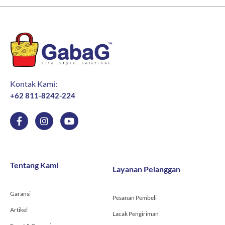
Kontak Kami:
+62 811-8242-224
F
I
Y
a
n
o
c
s
u
e
t
t
b
a
u
o
g
b
Tentang Kami
Layanan Pelanggan
o
r
e
k
a
-
m
Garansi
f
Pesanan Pembeli
Artikel
Lacak Pengiriman