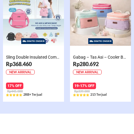
Sling Double Insulated Compartment Cappucino Black, Creamy, Salem, Chocolate
Gabag – Tas Asi – Cooler Bag Sling Single Compartment Mint Grape Bubble
Rp368.460
Rp280.692
NEW ARRIVAL
NEW ARRIVAL
17% OFF
19-17% OFF
Rp445.000
Rp339.000
2RB+ Terjual
215 Terjual










Rated
Rated
5
5
out
out
of
of
5
5