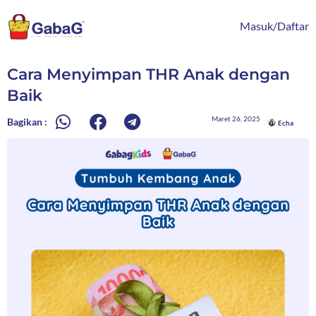
Lewati
content
ke
Masuk/Daftar
konten
Cara Menyimpan THR Anak dengan
Baik
Maret 26, 2025
Bagikan :
Echa