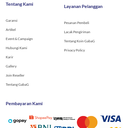
o
g
b
Tentang Kami
Layanan Pelanggan
o
r
e
k
a
-
m
Garansi
f
Pesanan Pembeli
Artikel
Lacak Pengiriman
Event & Campaign
Tentang Koin GabaG
Hubungi Kami
Privacy Policy
Karir
Gallery
Join Reseller
Tentang GabaG
Pembayaran Kami