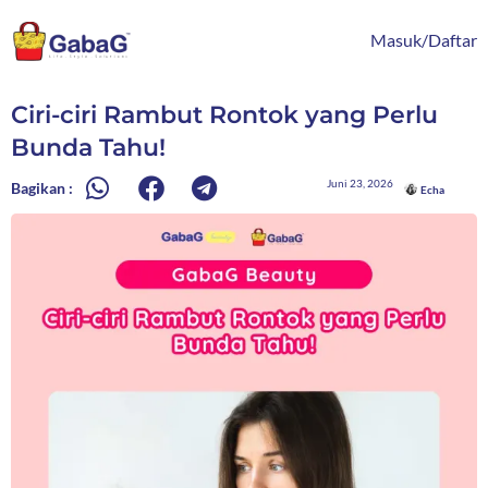
Lewati
content
ke
Masuk/Daftar
konten
Ciri-ciri Rambut Rontok yang Perlu
Bunda Tahu!
Juni 23, 2026
Bagikan :
Echa