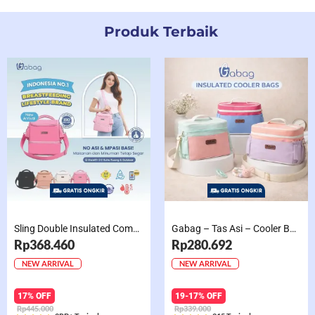
Produk Terbaik
Sling Double Insulated Compartment Cappucino Black, Creamy, Salem, Chocolate
Gabag – Tas Asi – Cooler Bag Sling Single Compartment Mint Grape Bubble
Rp368.460
Rp280.692
NEW ARRIVAL
NEW ARRIVAL
17% OFF
19-17% OFF
Rp445.000
Rp339.000