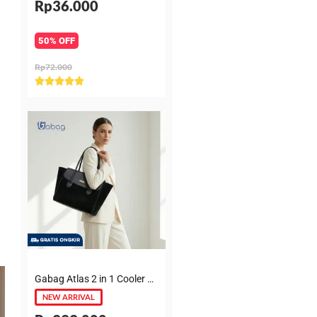
Rp36.000
50% OFF
Rp72.000
Rated





5
out
of
5
Gabag Atlas 2 in 1 Cooler & Diaper Bag Premium Suede – Tas bayi + Thermal pouch 20 Jam, Leakproof, Garansi 6 Bulan
NEW ARRIVAL