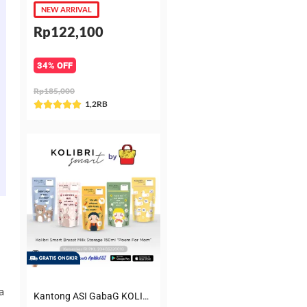
NEW ARRIVAL
Rp122,100
34% OFF
Rp185,000
Rated
1,2RB





5
out
of
5
a
Kantong ASI GabaG KOLIBRI KASIP 150 ml Poem for Mom