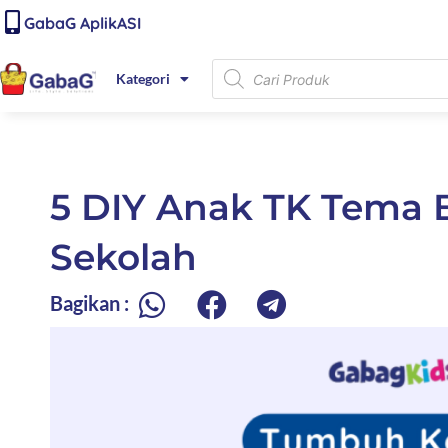
Lewati
content
GabaG AplikASI
ke
konten
Products
Kategori
search
5 DIY Anak TK Tema 
Sekolah
Bagikan :