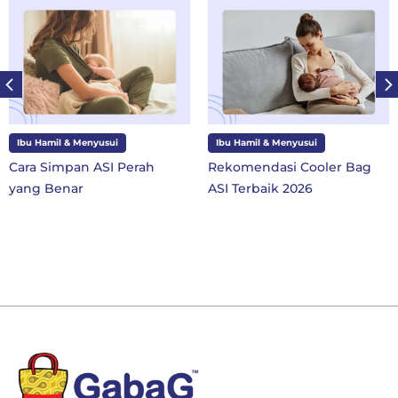
i
Ibu Hamil & Menyusui
Ibu dan Anak
 Perah
Rekomendasi Cooler Bag
10 Perlengkapa
ASI Terbaik 2026
SD Kelas 1 di Ta
Baru