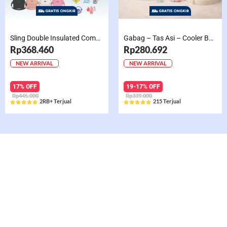
Sling Double Insulated Compartment Cappucino Black, Creamy, Salem, Chocolate
Gabag – Tas Asi – Cooler Bag Sling Single Compartment Mint Grape Bubble
Rp368.460
Rp280.692
NEW ARRIVAL
NEW ARRIVAL
17% OFF
19-17% OFF
Rp445.000
Rp339.000
2RB+ Terjual
215 Terjual










Rated
Rated
5
5
out
out
of
of
5
5