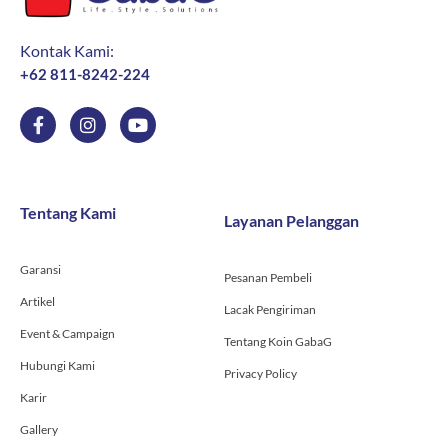
Kontak Kami:
+62 811-8242-224
F
I
Y
a
n
o
c
s
u
e
t
t
b
a
u
o
g
b
Tentang Kami
Layanan Pelanggan
o
r
e
k
a
-
m
Garansi
f
Pesanan Pembeli
Artikel
Lacak Pengiriman
Event & Campaign
Tentang Koin GabaG
Hubungi Kami
Privacy Policy
Karir
Gallery