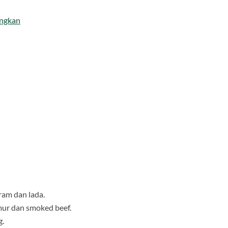
angkan
ram dan lada.
ur dan smoked beef.
g.