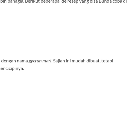
bih bahagia. Berikut beberapa ide resep yang bisa Bunda coba di
l dengan nama
gyeran mari
. Sajian ini mudah dibuat, tetapi
encicipinya.