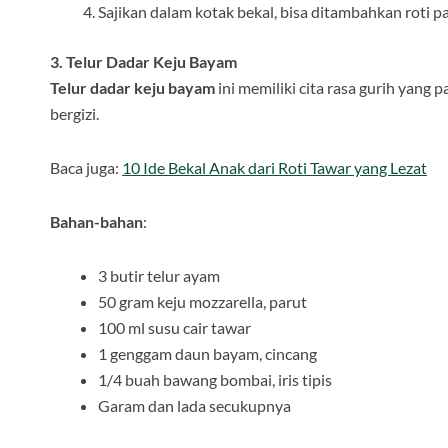
Sajikan dalam kotak bekal, bisa ditambahkan roti 
3. Telur Dadar Keju Bayam
Telur dadar keju bayam
ini memiliki cita rasa gurih yang 
bergizi.
Baca juga:
10 Ide Bekal Anak dari Roti Tawar yang Lezat
Bahan-bahan
:
3 butir telur ayam
50 gram keju mozzarella, parut
100 ml susu cair tawar
1 genggam daun bayam, cincang
1/4 buah bawang bombai, iris tipis
Garam dan lada secukupnya