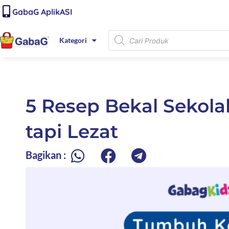
Lewati
content
GabaG AplikASI
ke
konten
Products
Kategori
search
5 Resep Bekal Sekola
tapi Lezat
Bagikan :