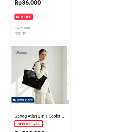
Rp36.000
50% OFF
Rp72.000
Rated





5
out
of
5
Gabag Atlas 2 in 1 Cooler & Diaper Bag Premium Suede – Tas bayi + Thermal pouch 20 Jam, Leakproof, Garansi 6 Bulan
NEW ARRIVAL