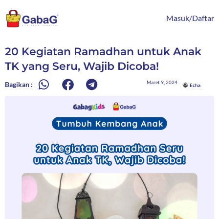
Lewati
content
ke
Masuk/Daftar
konten
20 Kegiatan Ramadhan untuk Anak
TK yang Seru, Wajib Dicoba!
Maret 9, 2024
Bagikan :
Echa