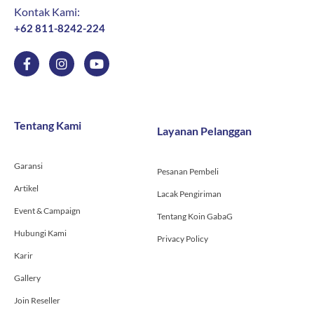
Kontak Kami:
+62 811-8242-224
F
I
Y
a
n
o
c
s
u
e
t
t
b
a
u
o
g
b
Tentang Kami
Layanan Pelanggan
o
r
e
k
a
-
m
Garansi
f
Pesanan Pembeli
Artikel
Lacak Pengiriman
Event & Campaign
Tentang Koin GabaG
Hubungi Kami
Privacy Policy
Karir
Gallery
Join Reseller