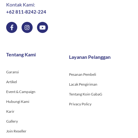
Kontak Kami:
+62 811-8242-224
F
I
Y
a
n
o
c
s
u
e
t
t
b
a
u
o
g
b
Tentang Kami
Layanan Pelanggan
o
r
e
k
a
-
m
Garansi
f
Pesanan Pembeli
Artikel
Lacak Pengiriman
Event & Campaign
Tentang Koin GabaG
Hubungi Kami
Privacy Policy
Karir
Gallery
Join Reseller