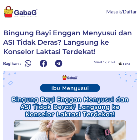
Lewati
content
ke
Masuk/Daftar
konten
Bingung Bayi Enggan Menyusui dan
ASI Tidak Deras? Langsung ke
Konselor Laktasi Terdekat!
Maret 12, 2024
Bagikan :
Echa