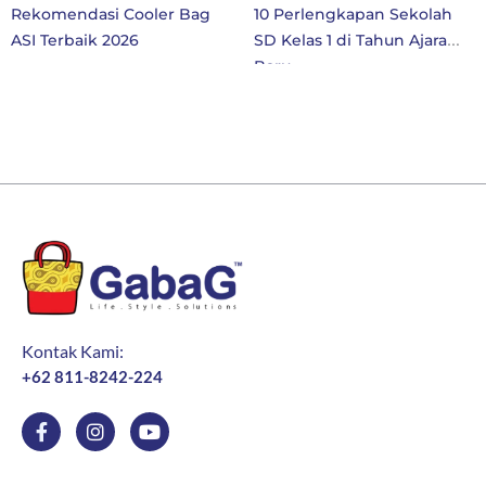
Rekomendasi Cooler Bag
10 Perlengkapan Sekolah
ASI Terbaik 2026
SD Kelas 1 di Tahun Ajaran
Baru
Kontak Kami:
+62 811-8242-224
F
I
Y
a
n
o
c
s
u
e
t
t