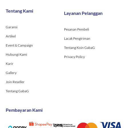
b
a
u
o
g
b
Tentang Kami
Layanan Pelanggan
o
r
e
k
a
-
m
Garansi
f
Pesanan Pembeli
Artikel
Lacak Pengiriman
Event & Campaign
Tentang Koin GabaG
Hubungi Kami
Privacy Policy
Karir
Gallery
Join Reseller
Tentang GabaG
Pembayaran Kami