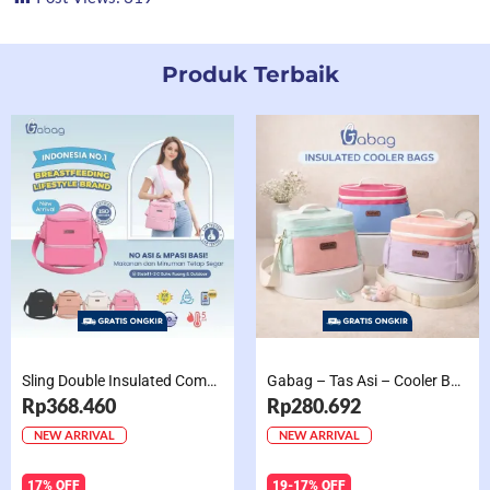
Produk Terbaik
Sling Double Insulated Compartment Cappucino Black, Creamy, Salem, Chocolate
Gabag – Tas Asi – Cooler Bag Sling Single Compartment Mint Grape Bubble
Rp368.460
Rp280.692
NEW ARRIVAL
NEW ARRIVAL
17% OFF
19-17% OFF