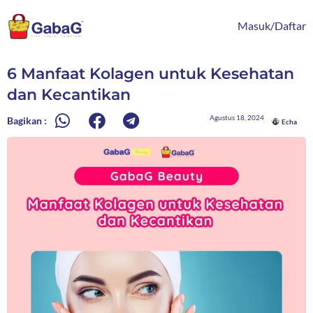
Lewati
content
ke
Masuk/Daftar
konten
6 Manfaat Kolagen untuk Kesehatan
dan Kecantikan
Agustus 18, 2024
Bagikan :
Echa