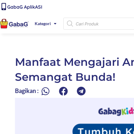
Lewati
content
GabaG AplikASI
ke
konten
Products
Kategori
search
Manfaat Mengajari A
Semangat Bunda!
Bagikan :