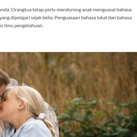
 Bunda. Orangtua tetap perlu mendorong anak menguasai bahasa
ang dipelajari sejak belia. Penguasaan bahasa lokal dan bahasa
es ilmu pengetahuan.