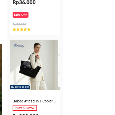
Rp36.000
50% OFF
Rp72.000
Rated





5
out
of
5
Gabag Atlas 2 in 1 Cooler & Diaper Bag Premium Suede – Tas bayi + Thermal pouch 20 Jam, Leakproof, Garansi 6 Bulan
NEW ARRIVAL