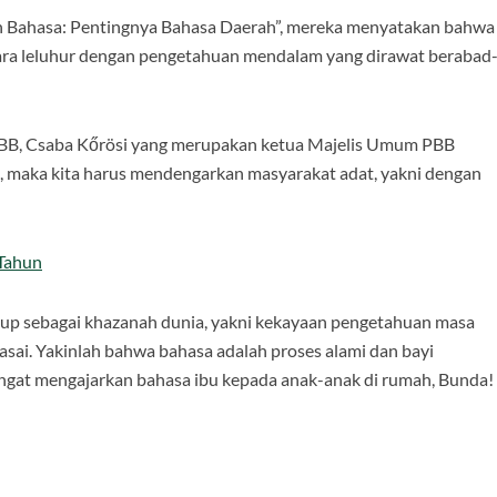
lah Bahasa: Pentingnya Bahasa Daerah”, mereka menyatakan bahwa
para leluhur dengan pengetahuan mendalam yang dirawat berabad
PBB, Csaba Kőrösi yang merupakan ketua Majelis Umum PBB
an, maka kita harus mendengarkan masyarakat adat, yakni dengan
 Tahun
dup sebagai khazanah dunia, yakni kekayaan pengetahuan masa
asai. Yakinlah bahwa bahasa adalah proses alami dan bayi
gat mengajarkan bahasa ibu kepada anak-anak di rumah, Bunda!