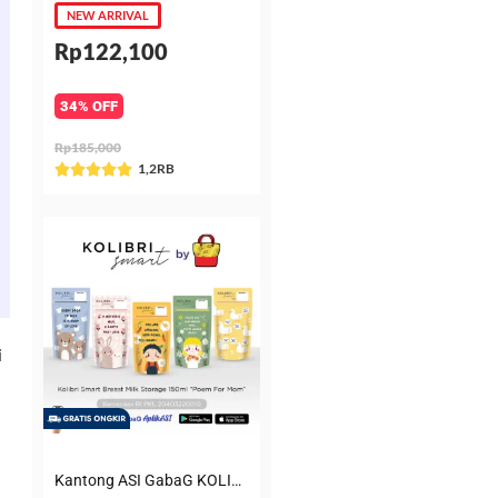
NEW ARRIVAL
Rp122,100
34% OFF
Rp185,000
Rated
1,2RB





5
out
of
5
i
Kantong ASI GabaG KOLIBRI KASIP 150 ml Poem for Mom