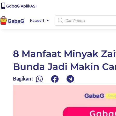
Lewati
content
GabaG AplikASI
ke
konten
Products
Kategori
search
8 Manfaat Minyak Za
Bunda Jadi Makin Can
Bagikan :