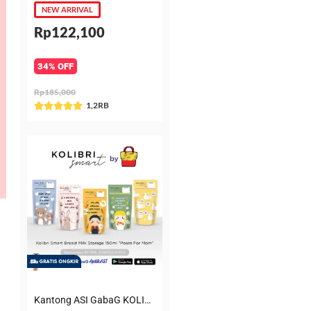
NEW ARRIVAL
Rp122,100
34% OFF
Rp185,000
Rated
1,2RB





5
out
of
5
Kantong ASI GabaG KOLIBRI KASIP 150 ml Poem for Mom