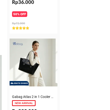
Rp36.000
50% OFF
Rp72.000
Rated





5
out
of
5
Gabag Atlas 2 in 1 Cooler & Diaper Bag Premium Suede – Tas bayi + Thermal pouch 20 Jam, Leakproof, Garansi 6 Bulan
NEW ARRIVAL