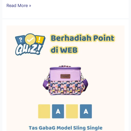
Read More »
Tebak
Nama
Cooler
Bag
Berhadiah
Point
di
Web?
Ko
bisa?