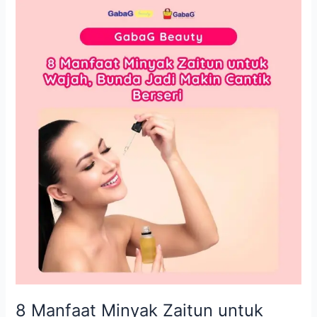
8
Manfaat
Minyak
Zaitun
untuk
Wajah,
Bunda
Jadi
Makin
Cantik
Berseri
8 Manfaat Minyak Zaitun untuk