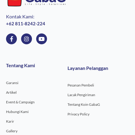
Kontak Kami:
+62 811-8242-224
F
I
Y
a
n
o
c
s
u
e
t
t
b
a
u
o
g
b
Tentang Kami
Layanan Pelanggan
o
r
e
k
a
-
m
Garansi
f
Pesanan Pembeli
Artikel
Lacak Pengiriman
Event & Campaign
Tentang Koin GabaG
Hubungi Kami
Privacy Policy
Karir
Gallery