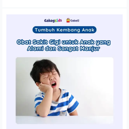
12
Obat
Sakit
Gigi
untuk
Anak
yang
Alami
dan
Sangat
Manjur