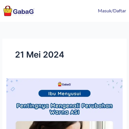
Lewati
content
ke
Masuk/Daftar
konten
21 Mei 2024
Pentingnya
Mengenali
Perubahan
Warna
ASI