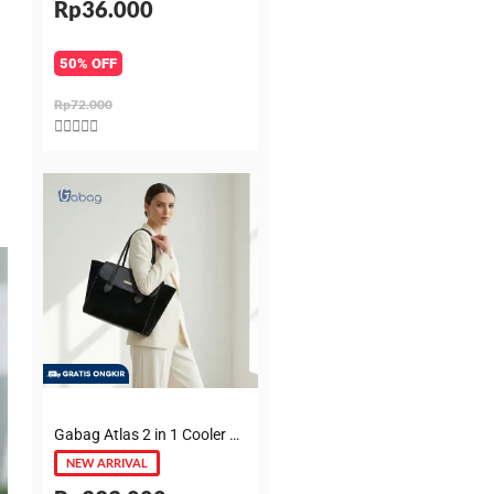
Rp36.000
50% OFF
Rp72.000
Rated





5
out
of
5
Gabag Atlas 2 in 1 Cooler & Diaper Bag Premium Suede – Tas bayi + Thermal pouch 20 Jam, Leakproof, Garansi 6 Bulan
NEW ARRIVAL