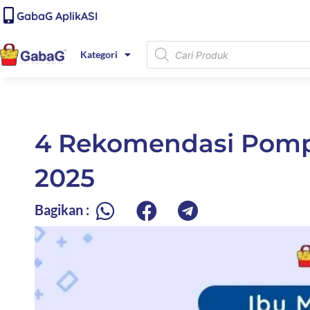
Lewati
content
GabaG AplikASI
ke
konten
Products
Kategori
search
4 Rekomendasi Pompa
2025
Bagikan :