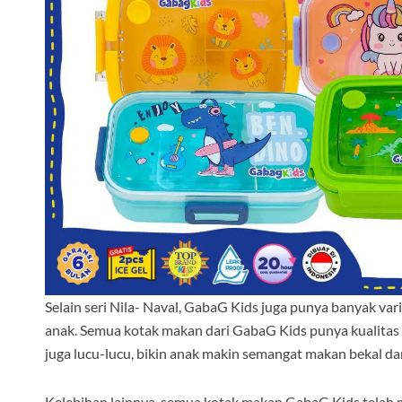
Selain seri Nila- Naval, GabaG Kids juga punya banyak var
anak. Semua kotak makan dari GabaG Kids punya kualitas
juga lucu-lucu, bikin anak makin semangat makan bekal da
Kelebihan lainnya, semua kotak makan GabaG Kids telah m