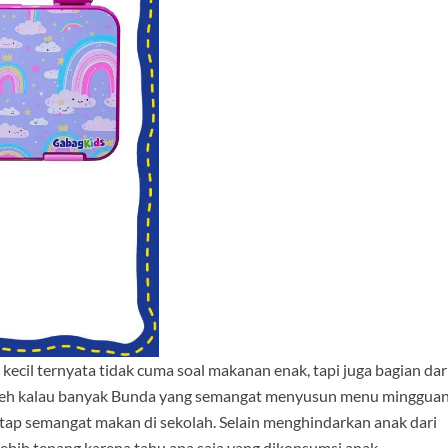
kecil ternyata tidak cuma soal makanan enak, tapi juga bagian dar
an deh kalau banyak Bunda yang semangat menyusun menu minggua
tap semangat makan di sekolah. Selain menghindarkan anak dari
lebih tenang karena tahu apa saja yang dikonsumsi anak.