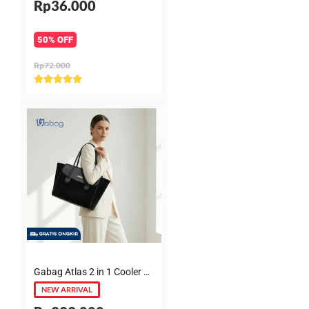
Rp36.000
50% OFF
Rp72.000
Rated





5
out
of
5
Gabag Atlas 2 in 1 Cooler & Diaper Bag Premium Suede – Tas bayi + Thermal pouch 20 Jam, Leakproof, Garansi 6 Bulan
NEW ARRIVAL