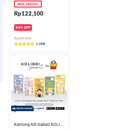
NEW ARRIVAL
Rp122,100
34% OFF
Rp185,000
Rated
1,2RB





5
out
of
5
Kantong ASI GabaG KOLIBRI KASIP 150 ml Poem for Mom