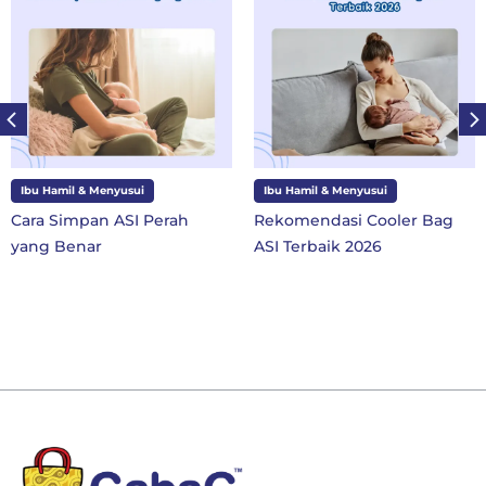
usui
Ibu Hamil & Menyusui
Ibu dan Anak
SI Perah
Rekomendasi Cooler Bag
10 Perlengkap
ASI Terbaik 2026
SD Kelas 1 di 
Baru