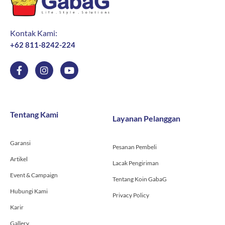
Kontak Kami:
+62 811-8242-224
F
I
Y
a
n
o
c
s
u
e
t
t
b
a
u
o
g
b
Tentang Kami
Layanan Pelanggan
o
r
e
k
a
-
m
Garansi
f
Pesanan Pembeli
Artikel
Lacak Pengiriman
Event & Campaign
Tentang Koin GabaG
Hubungi Kami
Privacy Policy
Karir
Gallery