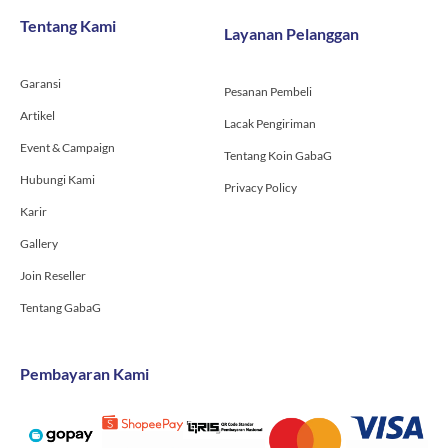
o
g
b
Tentang Kami
Layanan Pelanggan
o
r
e
k
a
-
m
Garansi
f
Pesanan Pembeli
Artikel
Lacak Pengiriman
Event & Campaign
Tentang Koin GabaG
Hubungi Kami
Privacy Policy
Karir
Gallery
Join Reseller
Tentang GabaG
Pembayaran Kami