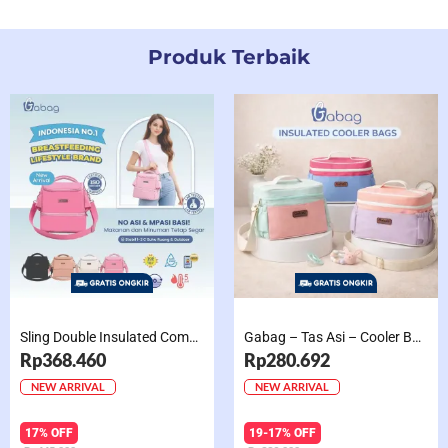
Produk Terbaik
Sling Double Insulated Compartment Cappucino Black, Creamy, Salem, Chocolate
Gabag – Tas Asi – Cooler Bag Sling Single Compartment Mint Grape Bubble
Rp368.460
Rp280.692
NEW ARRIVAL
NEW ARRIVAL
17% OFF
19-17% OFF