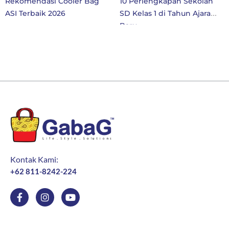
Rekomendasi Cooler Bag
10 Perlengkapan Sekolah
ASI Terbaik 2026
SD Kelas 1 di Tahun Ajaran
Baru
Kontak Kami:
+62 811-8242-224
F
I
Y
a
n
o
c
s
u
e
t
t
b
a
u