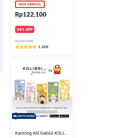
NEW ARRIVAL
Rp122,100
34% OFF
Rp185,000
Rated
1,2RB





5
out
of
5
a
Kantong ASI GabaG KOLIBRI KASIP 150 ml Poem for Mom