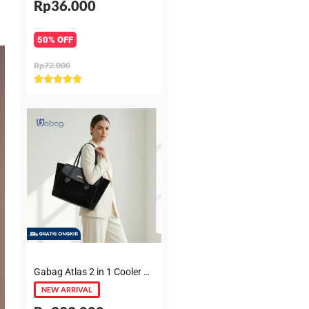
Rp36.000
50% OFF
Rp72.000
Rated





5
out
of
5
Gabag Atlas 2 in 1 Cooler & Diaper Bag Premium Suede – Tas bayi + Thermal pouch 20 Jam, Leakproof, Garansi 6 Bulan
NEW ARRIVAL