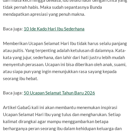
dari masa kecil hingga dewasa, ibu selalu hadir dengan cinta yang
tidak pernah habis. Maka sudah sepantasnya Bunda
mendapatkan apresiasi yang penuh makna.
Baca juga:
10 Ide Kado Hari Ibu Sederhana
Memberikan Ucapan Selamat Hari Ibu tidak harus selalu panjang
atau puitis. Yang terpenting adalah ketulusan di dalamnya. Kata-
kata yang jujur, sederhana, dan lahir dari hati justru lebih mudah
menyentuh perasaan. Ucapan ini bisa diberikan oleh anak, suami,
atau siapa pun yang ingin menunjukkan rasa sayang kepada
seorang ibu hebat.
Baca juga:
50 Ucapan Selamat Tahun Baru 2026
Artikel GabaG kali ini akan membantu menemukan inspirasi
Ucapan Selamat Hari Ibu yang tulus dan mengharukan. Setiap
kalimat dirangkai agar mampu menggambarkan betapa
berharganya peran seorang ibu dalam kehidupan keluarga dan