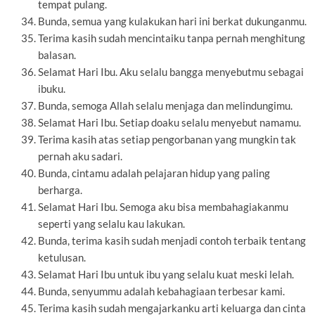
tempat pulang.
Bunda, semua yang kulakukan hari ini berkat dukunganmu.
Terima kasih sudah mencintaiku tanpa pernah menghitung
balasan.
Selamat Hari Ibu. Aku selalu bangga menyebutmu sebagai
ibuku.
Bunda, semoga Allah selalu menjaga dan melindungimu.
Selamat Hari Ibu. Setiap doaku selalu menyebut namamu.
Terima kasih atas setiap pengorbanan yang mungkin tak
pernah aku sadari.
Bunda, cintamu adalah pelajaran hidup yang paling
berharga.
Selamat Hari Ibu. Semoga aku bisa membahagiakanmu
seperti yang selalu kau lakukan.
Bunda, terima kasih sudah menjadi contoh terbaik tentang
ketulusan.
Selamat Hari Ibu untuk ibu yang selalu kuat meski lelah.
Bunda, senyummu adalah kebahagiaan terbesar kami.
Terima kasih sudah mengajarkanku arti keluarga dan cinta