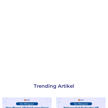
Trending Artikel