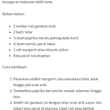
kesegaran makanan lebih lama.
Bahan-bahan:
2 lembar roti gandum utuh
2 butir telur
½ buah paprika merah, potong dadu kecil
½ buah wortel, parut halus
1 sdt margarin atau minyak zaitun
Keju parut secukupnya
Cara membuat:
Panaskan sedikit margarin, lalu masukkan telur, aduk
hingga jadi orak-arik.
Tambahkan paprika dan wortel, masak sebentar hingga
layu.
Ambil roti gandum, isi dengan telur orak-arik sayur, lalu
taburi keju parut di atasnya. Lipat roti atau bentuk