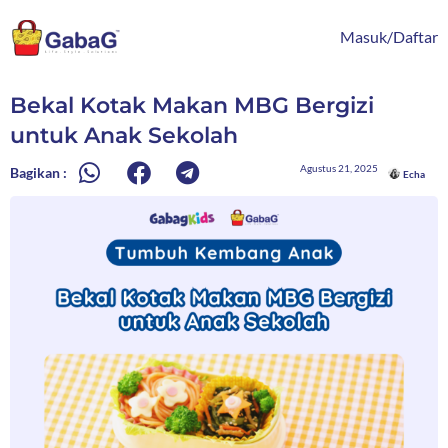
Lewati
content
ke
Masuk/Daftar
konten
Bekal Kotak Makan MBG Bergizi
untuk Anak Sekolah
Agustus 21, 2025
Bagikan :
Echa