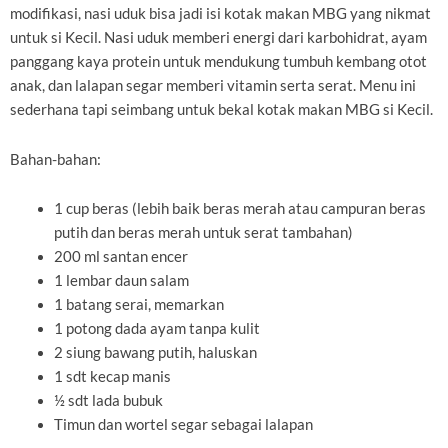
modifikasi, nasi uduk bisa jadi isi kotak makan MBG yang nikmat
untuk si Kecil. Nasi uduk memberi energi dari karbohidrat, ayam
panggang kaya protein untuk mendukung tumbuh kembang otot
anak, dan lalapan segar memberi vitamin serta serat. Menu ini
sederhana tapi seimbang untuk bekal kotak makan MBG si Kecil.
Bahan-bahan:
1 cup beras (lebih baik beras merah atau campuran beras
putih dan beras merah untuk serat tambahan)
200 ml santan encer
1 lembar daun salam
1 batang serai, memarkan
1 potong dada ayam tanpa kulit
2 siung bawang putih, haluskan
1 sdt kecap manis
½ sdt lada bubuk
Timun dan wortel segar sebagai lalapan