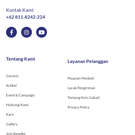
Kontak Kami:
+62 811-8242-224
F
I
Y
a
n
o
c
s
u
e
t
t
b
a
u
o
g
b
Tentang Kami
Layanan Pelanggan
o
r
e
k
a
-
m
Garansi
f
Pesanan Pembeli
Artikel
Lacak Pengiriman
Event & Campaign
Tentang Koin GabaG
Hubungi Kami
Privacy Policy
Karir
Gallery
Join Reseller