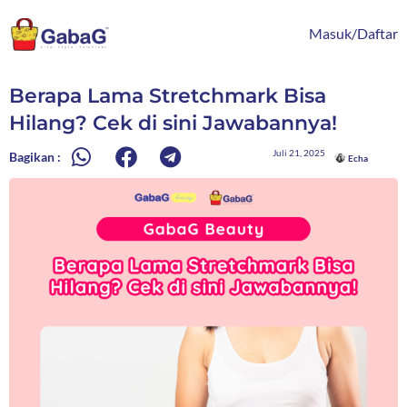
Lewati
content
ke
Masuk/Daftar
konten
Berapa Lama Stretchmark Bisa
Hilang? Cek di sini Jawabannya!
Juli 21, 2025
Bagikan :
Echa