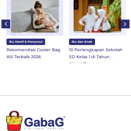
Ibu Hamil & Menyusui
Ibu dan Anak
Rekomendasi Cooler Bag
10 Perlengkapan Sekolah
ASI Terbaik 2026
SD Kelas 1 di Tahun
Ajaran Baru