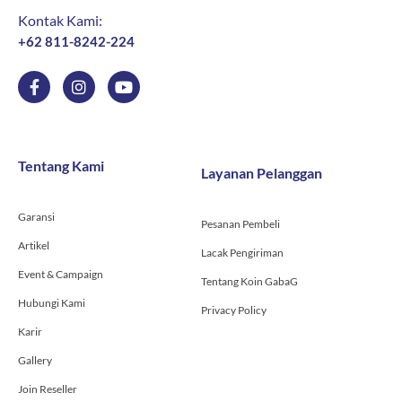
Kontak Kami:
+62 811-8242-224
F
I
Y
a
n
o
c
s
u
e
t
t
b
a
u
o
g
b
Tentang Kami
Layanan Pelanggan
o
r
e
k
a
-
m
Garansi
f
Pesanan Pembeli
Artikel
Lacak Pengiriman
Event & Campaign
Tentang Koin GabaG
Hubungi Kami
Privacy Policy
Karir
Gallery
Join Reseller