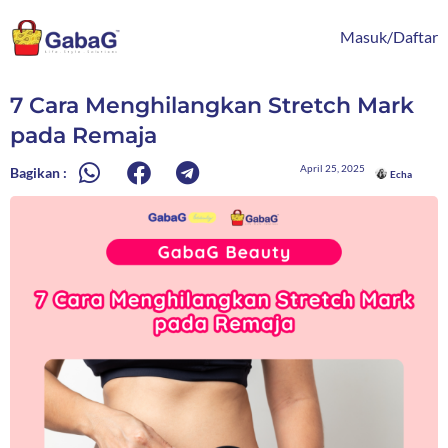
Lewati
content
ke
Masuk/Daftar
konten
7 Cara Menghilangkan Stretch Mark
pada Remaja
April 25, 2025
Bagikan :
Echa