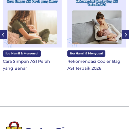
nyusui
Ibu Hamil & Menyusui
Ibu dan Anak
 ASI Perah
Rekomendasi Cooler Bag
10 Perlengk
ASI Terbaik 2026
SD Kelas 1 d
Baru