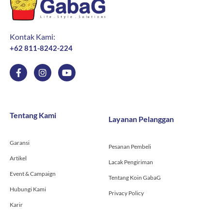
Kontak Kami:
+62 811-8242-224
F
I
Y
a
n
o
c
s
u
e
t
t
b
a
u
o
g
b
Tentang Kami
Layanan Pelanggan
o
r
e
k
a
-
m
Garansi
f
Pesanan Pembeli
Artikel
Lacak Pengiriman
Event & Campaign
Tentang Koin GabaG
Hubungi Kami
Privacy Policy
Karir