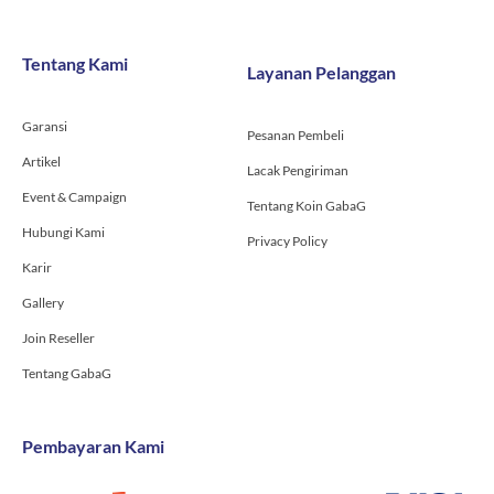
e
t
t
b
a
u
o
g
b
Tentang Kami
Layanan Pelanggan
o
r
e
k
a
-
m
Garansi
f
Pesanan Pembeli
Artikel
Lacak Pengiriman
Event & Campaign
Tentang Koin GabaG
Hubungi Kami
Privacy Policy
Karir
Gallery
Join Reseller
Tentang GabaG
Pembayaran Kami