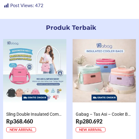
Post Views:
472
Produk Terbaik
Sling Double Insulated Compartment Cappucino Black, Creamy, Salem, Chocolate
Gabag – Tas Asi – Cooler Bag Sling Single Compartment Mint Grape Bubble
Rp368.460
Rp280.692
NEW ARRIVAL
NEW ARRIVAL