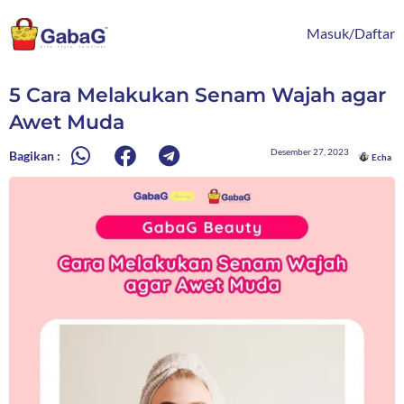
Lewati
content
ke
Masuk/Daftar
konten
5 Cara Melakukan Senam Wajah agar
Awet Muda
Desember 27, 2023
Bagikan :
Echa