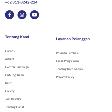
+62 811-8242-224
F
I
Y
a
n
o
c
s
u
e
t
t
b
a
u
o
g
b
Tentang Kami
Layanan Pelanggan
o
r
e
k
a
-
m
Garansi
f
Pesanan Pembeli
Artikel
Lacak Pengiriman
Event & Campaign
Tentang Koin GabaG
Hubungi Kami
Privacy Policy
Karir
Gallery
Join Reseller
Tentang GabaG