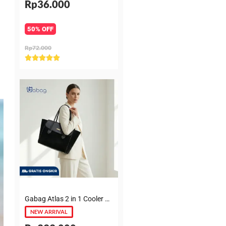
Rp36.000
50% OFF
Rp72.000
Rated





5
out
of
5
Gabag Atlas 2 in 1 Cooler & Diaper Bag Premium Suede – Tas bayi + Thermal pouch 20 Jam, Leakproof, Garansi 6 Bulan
NEW ARRIVAL