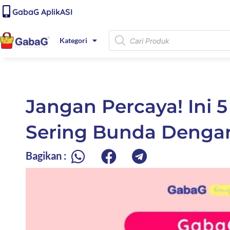
Lewati
content
GabaG AplikASI
ke
konten
Products
Kategori
search
Jangan Percaya! Ini 
Sering Bunda Denga
Bagikan :