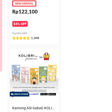
NEW ARRIVAL
Rp122,100
34% OFF
Rp185,000
Rated
1,2RB





5
out
of
5
Kantong ASI GabaG KOLIBRI KASIP 150 ml Poem for Mom