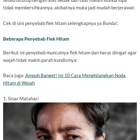
selalu ditutup dengan alas bedak dan saat malam Bunda lupa
tidak membersihkannya, akibatnya muka jadi mudah berjerawat.
Cek di sini penyebab flek hitam selengkapnya ya Bunda!.
Beberapa Penyebab Flek Hitam
Berikut ini penyebab munculnya flek hitam dan harus diingat agar
wajah tidak makin parah kondisinya:
Baca juga:
Ampuh Banget! Ini 10 Cara Menghilangkan Noda
Hitam di Wajah
1. Sinar Matahari