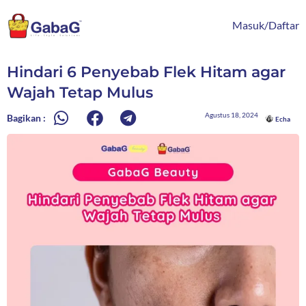
Lewati
content
ke
Masuk/Daftar
konten
Hindari 6 Penyebab Flek Hitam agar
Wajah Tetap Mulus
Agustus 18, 2024
Bagikan :
Echa