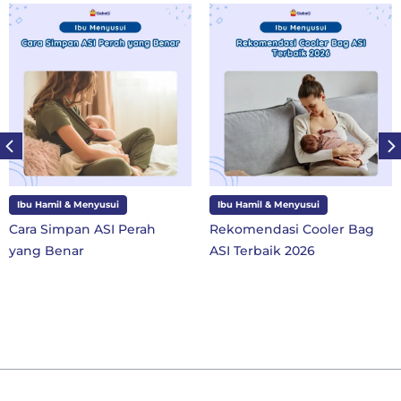
Ibu Hamil & Menyusui
Ibu dan Anak
rah
Rekomendasi Cooler Bag
10 Perlengkapan S
ASI Terbaik 2026
SD Kelas 1 di Tahun
Baru