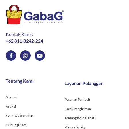
Kontak Kami:
+62 811-8242-224
F
I
Y
a
n
o
c
s
u
e
t
t
b
a
u
o
g
b
Tentang Kami
Layanan Pelanggan
o
r
e
k
a
-
m
Garansi
f
Pesanan Pembeli
Artikel
Lacak Pengiriman
Event & Campaign
Tentang Koin GabaG
Hubungi Kami
Privacy Policy