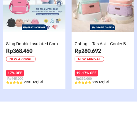
Sling Double Insulated Compartment Cappucino Black, Creamy, Salem, Chocolate
Gabag – Tas Asi – Cooler Bag Sling Single Compartment Mint Grape Bubble
Rp368.460
Rp280.692
NEW ARRIVAL
NEW ARRIVAL
17% OFF
19-17% OFF
Rp445.000
Rp339.000
2RB+ Terjual
215 Terjual










Rated
Rated
5
5
out
out
of
of
5
5