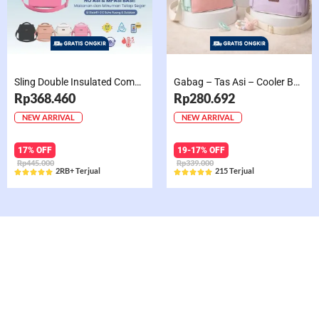
Sling Double Insulated Compartment Cappucino Black, Creamy, Salem, Chocolate
Gabag – Tas Asi – Cooler Bag Sling Single Compartment Mint Grape Bubble
Rp368.460
Rp280.692
NEW ARRIVAL
NEW ARRIVAL
17% OFF
19-17% OFF
Rp445.000
Rp339.000
2RB+ Terjual
215 Terjual










Rated
Rated
5
5
out
out
of
of
5
5