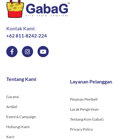
Kontak Kami:
+62 811-8242-224
F
I
Y
a
n
o
c
s
u
e
t
t
b
a
u
o
g
b
Tentang Kami
Layanan Pelanggan
o
r
e
k
a
-
m
Garansi
f
Pesanan Pembeli
Artikel
Lacak Pengiriman
Event & Campaign
Tentang Koin GabaG
Hubungi Kami
Privacy Policy
Karir