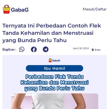
Lewati
content
ke
Masuk/Daftar
konten
Ternyata Ini Perbedaan Contoh Flek
Tanda Kehamilan dan Menstruasi
yang Bunda Perlu Tahu
April 30, 2024
Bagikan :
Echa