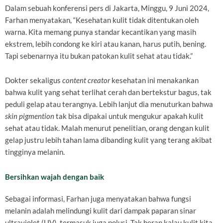
Dalam sebuah konferensi pers di Jakarta, Minggu, 9 Juni 2024,
Farhan menyatakan, “Kesehatan kulit tidak ditentukan oleh
warna. Kita memang punya standar kecantikan yang masih
ekstrem, lebih condong ke kiri atau kanan, harus putih, bening.
Tapi sebenarnya itu bukan patokan kulit sehat atau tidak.”
Dokter sekaligus
content creator
kesehatan ini menakankan
bahwa kulit yang sehat terlihat cerah dan bertekstur bagus, tak
peduli gelap atau terangnya. Lebih lanjut dia menuturkan bahwa
skin pigmention
tak bisa dipakai untuk mengukur apakah kulit
sehat atau tidak. Malah menurut penelitian, orang dengan kulit
gelap justru lebih tahan lama dibanding kulit yang terang akibat
tingginya melanin.
Bersihkan wajah dengan baik
Sebagai informasi, Farhan juga menyatakan bahwa fungsi
melanin adalah melindungi kulit dari dampak paparan sinar
ultraviolet (UV), termasuk juga polusi. Tak heran kalau kulit kita