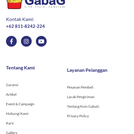
Kontak Kami:
+62 811-8242-224
F
I
Y
a
n
o
c
s
u
e
t
t
b
a
u
o
g
b
Tentang Kami
Layanan Pelanggan
o
r
e
k
a
-
m
Garansi
f
Pesanan Pembeli
Artikel
Lacak Pengiriman
Event & Campaign
Tentang Koin GabaG
Hubungi Kami
Privacy Policy
Karir
Gallery