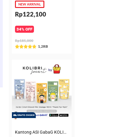
NEW ARRIVAL
Rp122,100
34% OFF
Rp185,000
Rated
1,2RB





5
out
of
5
Kantong ASI GabaG KOLIBRI KASIP 150 ml Poem for Mom