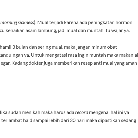
(
morning sickness
). Mual terjadi karena ada peningkatan hormon
u kenaikan asam lambung, jadi mual dan muntah itu wajar ya.
 hamil 3 bulan dan sering mual, maka jangan minum obat
 kanduingan ya. Untuk mengatasi rasa ingin muntah maka makanla
ah segar. Kadang dokter juga memberikan resep anti mual yang aman
u
 Jika sudah menikah maka harus ada
record
mengenai hal ini ya
a terlambat haid sampai lebih dari 30 hari maka dipastikan sedang