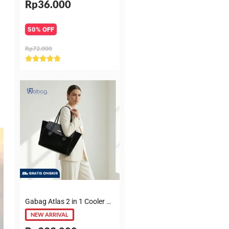
Rp36.000
50% OFF
Rp72.000
Rated





5
out
of
5
Gabag Atlas 2 in 1 Cooler & Diaper Bag Premium Suede – Tas bayi + Thermal pouch 20 Jam, Leakproof, Garansi 6 Bulan
NEW ARRIVAL