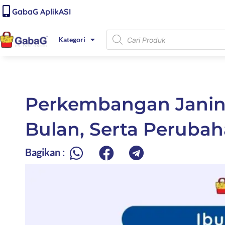
Lewati
content
GabaG AplikASI
ke
konten
Products
Kategori
search
Perkembangan Janin
Bulan, Serta Peruba
Bagikan :