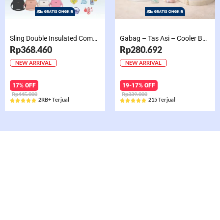
Sling Double Insulated Compartment Cappucino Black, Creamy, Salem, Chocolate
Gabag – Tas Asi – Cooler Bag Sling Single Compartment Mint Grape Bubble
Rp368.460
Rp280.692
NEW ARRIVAL
NEW ARRIVAL
17% OFF
19-17% OFF
Rp445.000
Rp339.000
2RB+ Terjual
215 Terjual










Rated
Rated
5
5
out
out
of
of
5
5