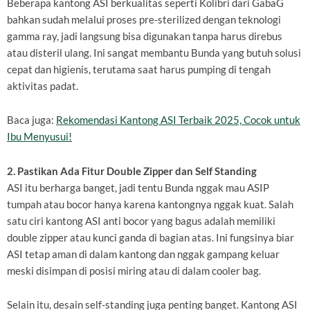
Beberapa kantong ASI berkualitas seperti Kolibri dari GabaG
bahkan sudah melalui proses pre-sterilized dengan teknologi
gamma ray, jadi langsung bisa digunakan tanpa harus direbus
atau disteril ulang. Ini sangat membantu Bunda yang butuh solusi
cepat dan higienis, terutama saat harus pumping di tengah
aktivitas padat.
Baca juga:
Rekomendasi Kantong ASI Terbaik 2025, Cocok untuk
Ibu Menyusui!
2. Pastikan Ada Fitur Double Zipper dan Self Standing
ASI itu berharga banget, jadi tentu Bunda nggak mau ASIP
tumpah atau bocor hanya karena kantongnya nggak kuat. Salah
satu ciri kantong ASI anti bocor yang bagus adalah memiliki
double zipper atau kunci ganda di bagian atas. Ini fungsinya biar
ASI tetap aman di dalam kantong dan nggak gampang keluar
meski disimpan di posisi miring atau di dalam cooler bag.
Selain itu, desain self-standing juga penting banget. Kantong ASI