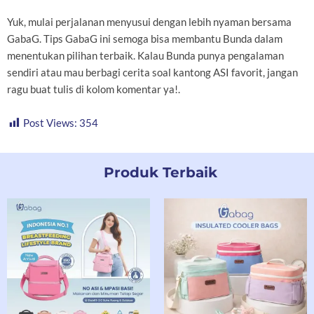
Yuk, mulai perjalanan menyusui dengan lebih nyaman bersama
GabaG. Tips GabaG ini semoga bisa membantu Bunda dalam
menentukan pilihan terbaik. Kalau Bunda punya pengalaman
sendiri atau mau berbagi cerita soal kantong ASI favorit, jangan
ragu buat tulis di kolom komentar ya!.
Post Views:
354
Produk Terbaik