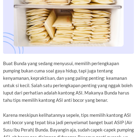
Buat Bunda yang sedang menyusui, memilih perlengkapan
pumping bukan cuma soal gaya hidup, tapi juga tentang
kenyamanan, kepraktisan, dan yang paling penting: keamanan
untuk si kecil. Salah satu perlengkapan penting yang nggak boleh
luput dari perhatian adalah kantong ASI. Makanya Bunda harus
tahu tips memilih kantong ASI anti bocor yang benar.
Karena meskipun kelihatannya sepele, tips memilih kantong ASI
anti bocor yang tepat bisa jadi penyelamat banget buat ASIP (Air
Susu Ibu Perah) Bunda. Bayangin aja, sudah capek-capek pumping