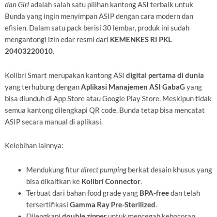
dan Girl
adalah salah satu pilihan kantong ASI terbaik untuk
Bunda yang ingin menyimpan ASIP dengan cara modern dan
efisien. Dalam satu pack berisi 30 lembar, produk ini sudah
mengantongi izin edar resmi dari
KEMENKES RI PKL
20403220010
.
Kolibri Smart merupakan kantong ASI
digital pertama di dunia
yang terhubung dengan
Aplikasi Manajemen ASI GabaG
yang
bisa diunduh di App Store atau Google Play Store. Meskipun tidak
semua kantong dilengkapi QR code, Bunda tetap bisa mencatat
ASIP secara manual di aplikasi.
Kelebihan lainnya:
Mendukung fitur
direct pumping
berkat desain khusus yang
bisa dikaitkan ke
Kolibri Connector
.
Terbuat dari bahan food grade yang
BPA-free
dan telah
tersertifikasi
Gamma Ray Pre-Sterilized
.
Dilengkapi
double zipper
untuk mencegah kebocoran.