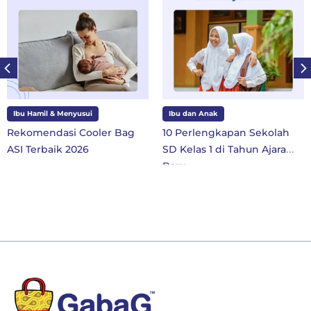
Ibu Hamil & Menyusui
Ibu dan Anak
Rekomendasi Cooler Bag
10 Perlengkapan Sekolah
ASI Terbaik 2026
SD Kelas 1 di Tahun Ajaran
Baru