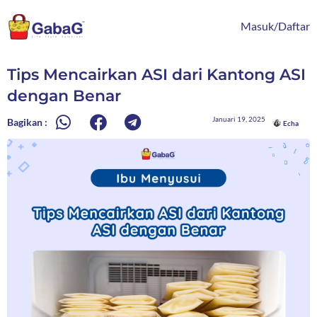
Lewati
content
ke
Masuk/Daftar
konten
Tips Mencairkan ASI dari Kantong ASI
dengan Benar
Januari 19, 2025
Bagikan :
Echa