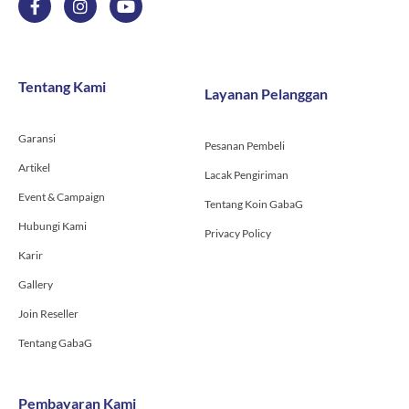
a
n
o
c
s
u
e
t
t
b
a
u
o
g
b
Tentang Kami
Layanan Pelanggan
o
r
e
k
a
-
m
Garansi
f
Pesanan Pembeli
Artikel
Lacak Pengiriman
Event & Campaign
Tentang Koin GabaG
Hubungi Kami
Privacy Policy
Karir
Gallery
Join Reseller
Tentang GabaG
Pembayaran Kami