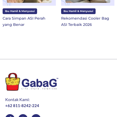
Ibu Hamil & Menyusui
Ibu dan Anak
Rekomendasi Cooler Bag
10 Perlengkapan Sekolah
ASI Terbaik 2026
SD Kelas 1 di Tahun Ajaran
Baru
Kontak Kami:
+62 811-8242-224
F
I
Y