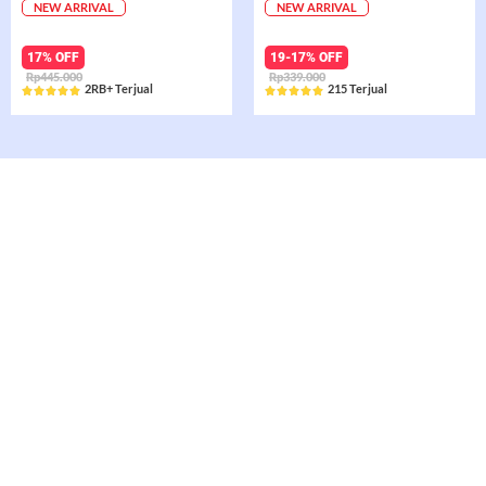
NEW ARRIVAL
NEW ARRIVAL
17% OFF
19-17% OFF
Rp445.000
Rp339.000
2RB+ Terjual
215 Terjual










Rated
Rated
5
5
out
out
of
of
5
5