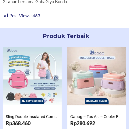
2 tahun bersama GabaG ya Bunda!.
Post Views:
463
Produk Terbaik
Sling Double Insulated Compartment Cappucino Black, Creamy, Salem, Chocolate
Gabag – Tas Asi – Cooler Bag Sling Single Compartment Mint Grape Bubble
Rp368.460
Rp280.692