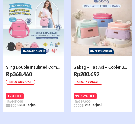
Sling Double Insulated Compartment Cappucino Black, Creamy, Salem, Chocolate
Gabag – Tas Asi – Cooler Bag Sling Single Compartment Mint Grape Bubble
Rp368.460
Rp280.692
NEW ARRIVAL
NEW ARRIVAL
17% OFF
19-17% OFF
Rp445.000
Rp339.000
2RB+ Terjual
215 Terjual










Rated
Rated
5
5
out
out
of
of