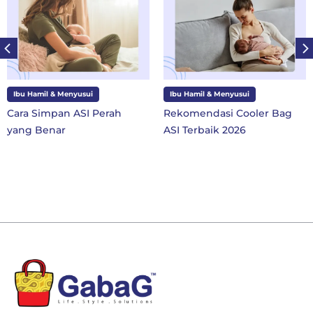
Ibu Hamil & Menyusui
Ibu Hamil & Menyusui
ara Simpan ASI Perah
Rekomendasi Cooler Bag
1
ang Benar
ASI Terbaik 2026
S
B