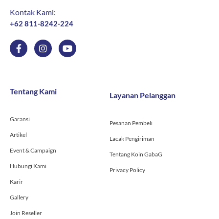
Kontak Kami:
+62 811-8242-224
F
I
Y
a
n
o
c
s
u
e
t
t
b
a
u
o
g
b
Tentang Kami
Layanan Pelanggan
o
r
e
k
a
-
m
Garansi
f
Pesanan Pembeli
Artikel
Lacak Pengiriman
Event & Campaign
Tentang Koin GabaG
Hubungi Kami
Privacy Policy
Karir
Gallery
Join Reseller