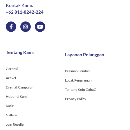
Kontak Kami:
+62 811-8242-224
F
I
Y
a
n
o
c
s
u
e
t
t
b
a
u
o
g
b
Tentang Kami
Layanan Pelanggan
o
r
e
k
a
-
m
Garansi
f
Pesanan Pembeli
Artikel
Lacak Pengiriman
Event & Campaign
Tentang Koin GabaG
Hubungi Kami
Privacy Policy
Karir
Gallery
Join Reseller