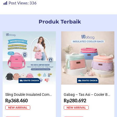
Post Views:
336
Produk Terbaik
Sling Double Insulated Compartment Cappucino Black, Creamy, Salem, Chocolate
Gabag – Tas Asi – Cooler Bag Sling Single Compartment Mint Grape Bubble
Rp368.460
Rp280.692
NEW ARRIVAL
NEW ARRIVAL