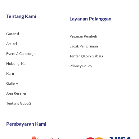
e
t
t
b
a
u
o
g
b
Tentang Kami
Layanan Pelanggan
o
r
e
k
a
-
m
Garansi
f
Pesanan Pembeli
Artikel
Lacak Pengiriman
Event & Campaign
Tentang Koin GabaG
Hubungi Kami
Privacy Policy
Karir
Gallery
Join Reseller
Tentang GabaG
Pembayaran Kami