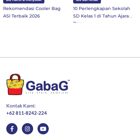
Rekomendasi Cooler Bag
10 Perlengkapan Sekolah
ASI Terbaik 2026
SD Kelas 1 di Tahun Ajaran
Baru
Kontak Kami:
+62 811-8242-224
F
I
Y
a
n
o
c
s
u