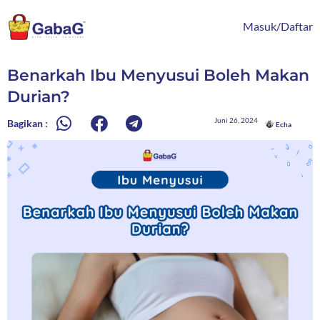
Lewati
content
ke
Masuk/Daftar
konten
Benarkah Ibu Menyusui Boleh Makan
Durian?
Juni 26, 2024
Bagikan :
Echa