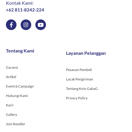
Kontak Kami:
+62 811-8242-224
F
I
Y
a
n
o
c
s
u
e
t
t
b
a
u
o
g
b
Tentang Kami
Layanan Pelanggan
o
r
e
k
a
-
m
Garansi
f
Pesanan Pembeli
Artikel
Lacak Pengiriman
Event & Campaign
Tentang Koin GabaG
Hubungi Kami
Privacy Policy
Karir
Gallery
Join Reseller