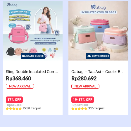
Sling Double Insulated Compartment Cappucino Black, Creamy, Salem, Chocolate
Gabag – Tas Asi – Cooler Bag Sling Single Compartment Mint Grape Bubble
Rp368.460
Rp280.692
NEW ARRIVAL
NEW ARRIVAL
17% OFF
19-17% OFF
Rp445.000
Rp339.000
2RB+ Terjual
215 Terjual










Rated
Rated
5
5
out
out
of
of