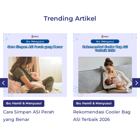
Trending Artikel
u Hamil & Menyusui
Ibu Hamil & Menyusui
Ib
a Simpan ASI Perah
Rekomendasi Cooler Bag
10 
ng Benar
ASI Terbaik 2026
SD 
Ba