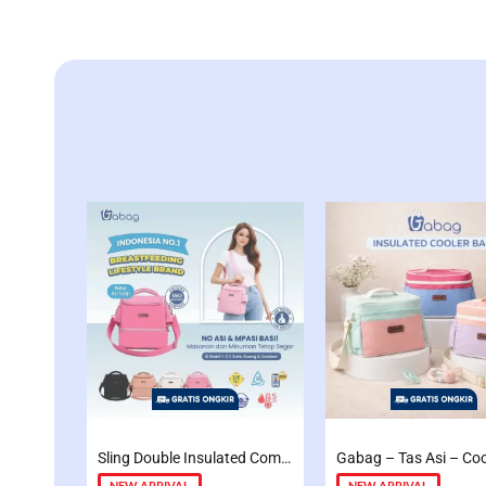
Sling Double Insulated Compartment Cappucino Black, Creamy, Salem, Chocolate
NEW ARRIVAL
NEW ARRIVAL