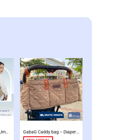
GabaG Tas Diaper Bag Umma – Blueberry – Khaki – Tas Perlengkapan Bayi | Tote Diaperbag
GabaG Caddy bag – Diaper Bag Besar | multifungsi | Sekat Rapih dan luas
Gabag Cooler Bag GEMI
NEW ARRIVAL
NEW ARRIVAL