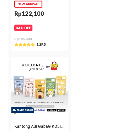
NEW ARRIVAL
Rp122,100
34% OFF
Rp185,000
Rated
1,2RB





5
out
of
5
Kantong ASI GabaG KOLIBRI KASIP 150 ml Poem for Mom