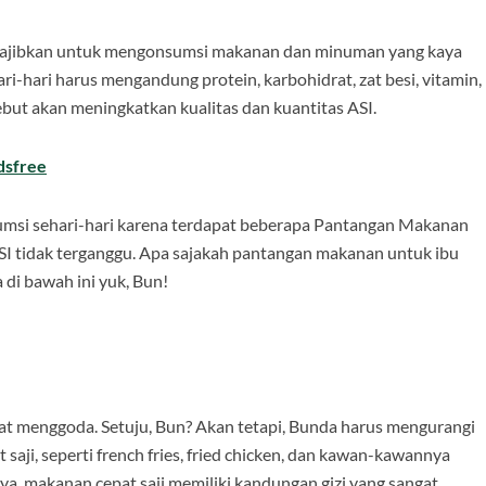
diwajibkan untuk mengonsumsi makanan dan minuman yang kaya
i-hari harus mengandung protein, karbohidrat, zat besi, vitamin,
but akan meningkatkan kualitas dan kuantitas ASI.
dsfree
msi sehari-hari karena terdapat beberapa Pantangan Makanan
SI tidak terganggu. Apa sajakah pantangan makanan untuk ibu
di bawah ini yuk, Bun!
gat menggoda. Setuju, Bun? Akan tetapi, Bunda harus mengurangi
aji, seperti french fries, fried chicken, dan kawan-kawannya
a, makanan cepat saji memiliki kandungan gizi yang sangat