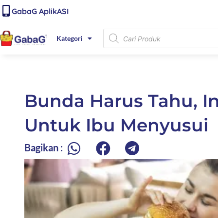
Lewati
content
GabaG AplikASI
ke
konten
Products
Kategori
search
Bunda Harus Tahu, I
Untuk Ibu Menyusui
Bagikan :