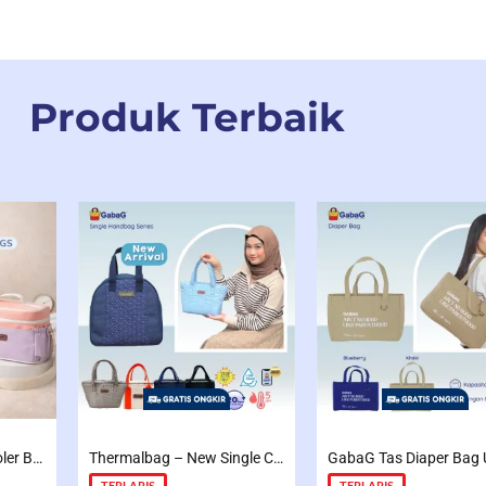
Produk Terbaik
Gabag – Tas Asi – Cooler Bag Sling Single Compartment Mint Grape Bubble
Thermalbag – New Single Coolerbag Electra / Cooper / Freya
TERLARIS
TERLARIS