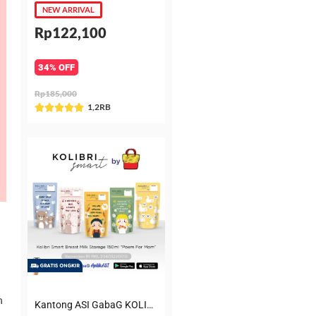
NEW ARRIVAL
Rp122,100
34% OFF
Rp185,000
Rated
1,2RB





5
out
of
5
n
n
Kantong ASI GabaG KOLIBRI KASIP 150 ml Poem for Mom