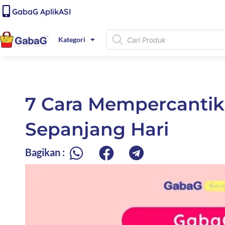
Lewati
content
GabaG AplikASI
ke
konten
Products
Kategori
search
7 Cara Mempercantik 
Sepanjang Hari
Bagikan :