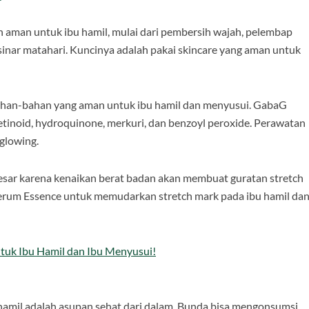
n aman untuk ibu hamil, mulai dari pembersih wajah, pelembap
 sinar matahari. Kuncinya adalah pakai skincare yang aman untuk
bahan-bahan yang aman untuk ibu hamil dan menyusui. GabaG
tinoid, hydroquinone, merkuri, dan benzoyl peroxide. Perawatan
glowing.
besar karena kenaikan berat badan akan membuat guratan stretch
erum Essence untuk memudarkan stretch mark pada ibu hamil da
tuk Ibu Hamil dan Ibu Menyusui!
t hamil adalah asupan sehat dari dalam. Bunda bisa mengonsumsi